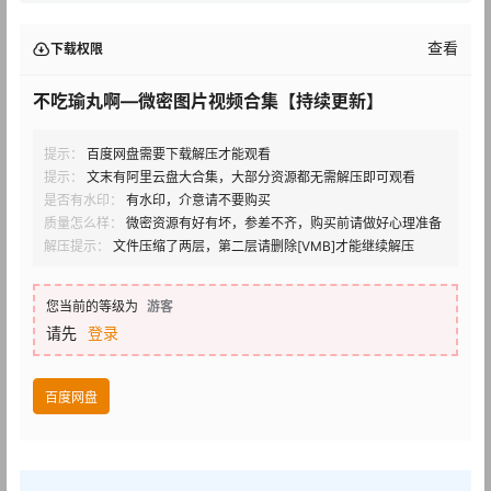
查看
下载权限
不吃瑜丸啊—微密图片视频合集【持续更新】
提示：
百度网盘需要下载解压才能观看
提示：
文末有阿里云盘大合集，大部分资源都无需解压即可观看
是否有水印：
有水印，介意请不要购买
质量怎么样：
微密资源有好有坏，参差不齐，购买前请做好心理准备
解压提示：
文件压缩了两层，第二层请删除[VMB]才能继续解压
您当前的等级为
游客
请先
登录
百度网盘