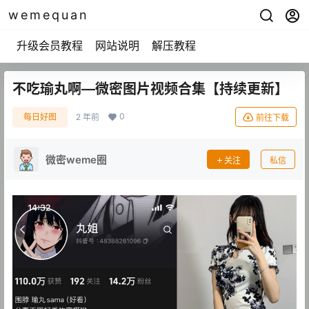
wemequan
升级会员教程
网站说明
解压教程
不吃瑜丸啊—微密图片视频合集【持续更新】
0
每日好图
2 年前
前往下载
微密weme圈
关注
私信