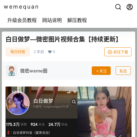
wemequan
升级会员教程
网站说明
解压教程
白日做梦—微密图片视频合集【持续更新】
0
每日好图
2 年前
前往下载
微密weme圈
关注
私信