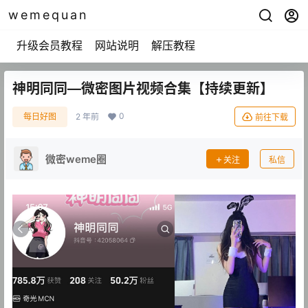
wemequan
升级会员教程
网站说明
解压教程
神明同同—微密图片视频合集【持续更新】
0
每日好图
2 年前
前往下载
微密weme圈
关注
私信