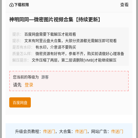
查看
下载权限
神明同同—微密图片视频合集【持续更新】
提示：
百度网盘需要下载解压才能观看
提示：
文末有阿里云盘大合集，大部分资源都无需解压即可观看
是否有水印：
有水印，介意请不要购买
质量怎么样：
微密资源有好有坏，参差不齐，购买前请做好心理准备
解压提示：
文件压缩了两层，第二层请删除[VMB]才能继续解压
您当前的等级为
游客
请先
登录
百度网盘
升级会员教程：
传送门
，大合集：
传送门
，网站广告：
传送门