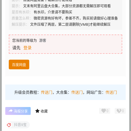
提示：
文末有阿里云盘大合集，大部分资源都无需解压即可观看
是否有水印：
有水印，介意请不要购买
质量怎么样：
微密资源有好有坏，参差不齐，购买前请做好心理准备
解压提示：
文件压缩了两层，第二层请删除[VMB]才能继续解压
您当前的等级为
游客
请先
登录
百度网盘
升级会员教程：
传送门
，大合集：
传送门
，网站广告：
传送门
0
0
海报分享
收藏
抖音9宝