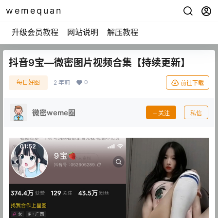
wemequan
升级会员教程
网站说明
解压教程
抖音9宝—微密图片视频合集【持续更新】
0
每日好图
2 年前
前往下载
微密weme圈
关注
私信