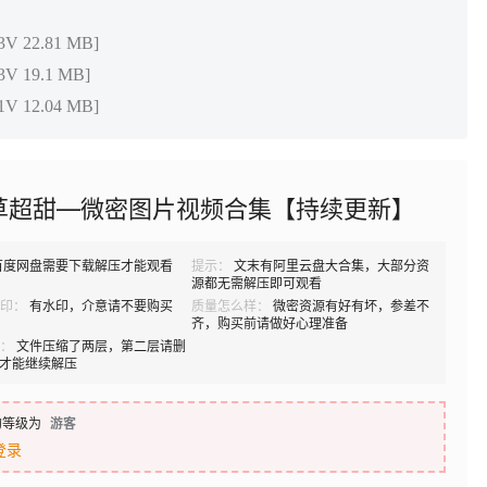
 22.81 MB]
 19.1 MB]
 12.04 MB]
草超甜—微密图片视频合集【持续更新】
百度网盘需要下载解压才能观看
提示：
文末有阿里云盘大合集，大部分资
源都无需解压即可观看
印：
有水印，介意请不要购买
质量怎么样：
微密资源有好有坏，参差不
齐，购买前请做好心理准备
：
文件压缩了两层，第二层请删
B]才能继续解压
的等级为
游客
登录