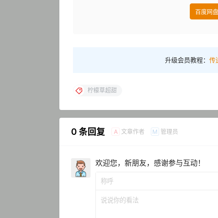
百度网
升级会员教程：
传
柠檬草超甜
0 条回复
文章作者
管理员
A
M
欢迎您，新朋友，感谢参与互动！