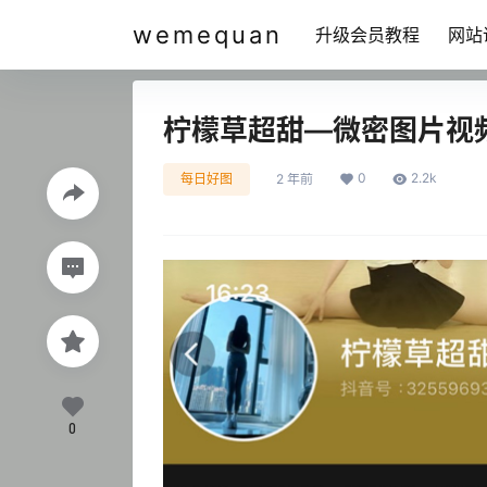
wemequan
升级会员教程
网站
柠檬草超甜—微密图片视
0
2.2k
每日好图
2 年前
0