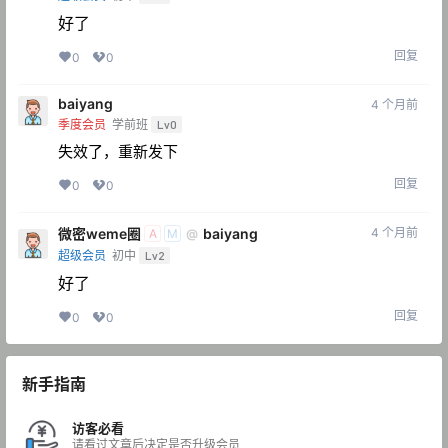
好了
回复
0
0
baiyang
4 个月前
季度会员
学前班
Lv0
失效了，重新发下
回复
0
0
微密weme圈
baiyang
4 个月前
@
A
M
超级会员
初中
Lv2
好了
回复
0
0
新手指南
访客必看
请看过文章后决定是否升级会员