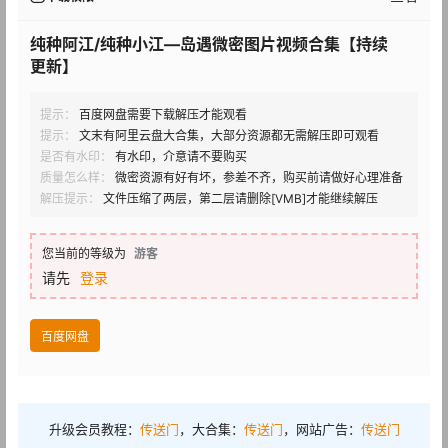
纯种阿江/纯种小江—岛遇微密图片视频合集【持续
更新】
提示：
百度网盘需要下载解压才能观看
提示：
文末有阿里云盘大合集，大部分资源都无需解压即可观看
是否有水印：
有水印，介意请不要购买
质量怎么样：
微密资源有好有坏，参差不齐，购买前请做好心理准备
解压提示：
文件压缩了两层，第二层请删除[VMB]才能继续解压
您当前的等级为
游客
请先
登录
百度网盘
升级会员教程：
传送门
，大合集：
传送门
，网站广告：
传送门