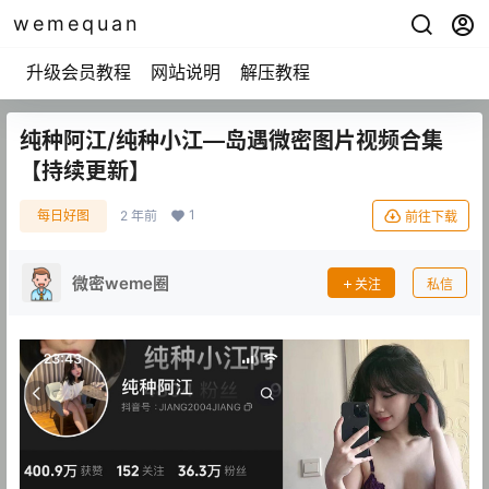
wemequan
升级会员教程
网站说明
解压教程
纯种阿江/纯种小江—岛遇微密图片视频合集
【持续更新】
1
每日好图
2 年前
前往下载
微密weme圈
关注
私信