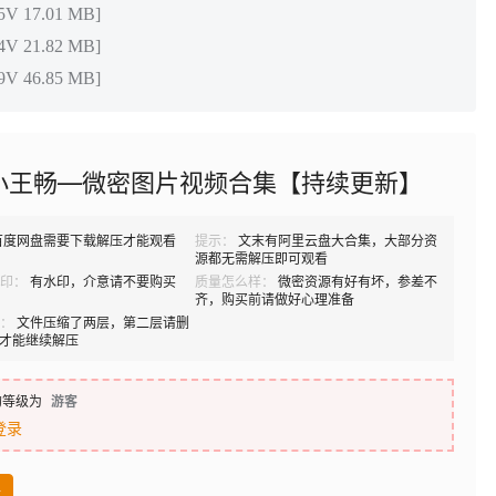
 17.01 MB]
 21.82 MB]
 46.85 MB]
小王畅—微密图片视频合集【持续更新】
百度网盘需要下载解压才能观看
提示：
文末有阿里云盘大合集，大部分资
源都无需解压即可观看
印：
有水印，介意请不要购买
质量怎么样：
微密资源有好有坏，参差不
齐，购买前请做好心理准备
：
文件压缩了两层，第二层请删
B]才能继续解压
的等级为
游客
登录
盘