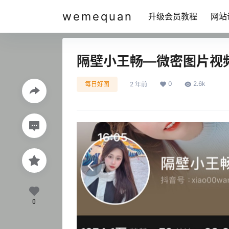
wemequan
升级会员教程
网站
隔壁小王畅—微密图片视
0
2.6k
每日好图
2 年前
0