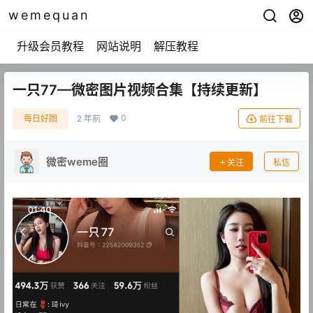
wemequan
升级会员教程
网站说明
解压教程
一只77—微密图片视频合集【持续更新】
0
每日好图
2 年前
前往下载
微密weme圈
关注
私信