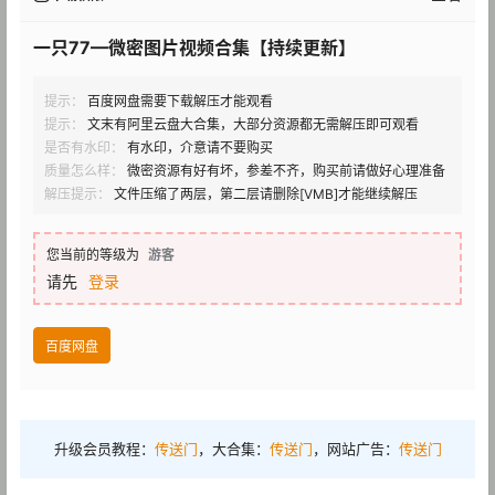
一只77—微密图片视频合集【持续更新】
提示：
百度网盘需要下载解压才能观看
提示：
文末有阿里云盘大合集，大部分资源都无需解压即可观看
是否有水印：
有水印，介意请不要购买
质量怎么样：
微密资源有好有坏，参差不齐，购买前请做好心理准备
解压提示：
文件压缩了两层，第二层请删除[VMB]才能继续解压
您当前的等级为
游客
请先
登录
百度网盘
升级会员教程：
传送门
，大合集：
传送门
，网站广告：
传送门