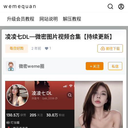
wemequan
升级会员教程
网站说明
解压教程
凌凌七DL—微密图片视频合集【持续更新】
1
每日好图
2 年前
前往下载
微密weme圈
关注
私信