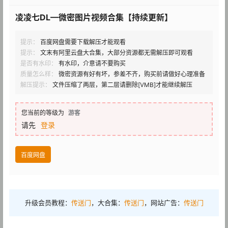
凌凌七DL—微密图片视频合集【持续更新】
提示：
百度网盘需要下载解压才能观看
提示：
文末有阿里云盘大合集，大部分资源都无需解压即可观看
是否有水印：
有水印，介意请不要购买
质量怎么样：
微密资源有好有坏，参差不齐，购买前请做好心理准备
解压提示：
文件压缩了两层，第二层请删除[VMB]才能继续解压
您当前的等级为
游客
请先
登录
百度网盘
升级会员教程：
传送门
，大合集：
传送门
，网站广告：
传送门