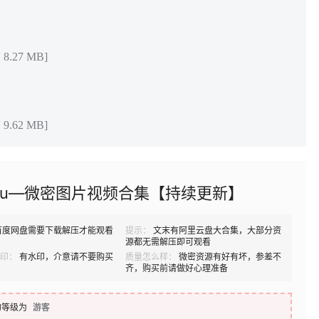
8.27 MB]
9.62 MB]
ou—微密图片视频合集【持续更新】
百度网盘需要下载解压才能观看
提示：
文末有阿里云盘大合集，大部分资
源都无需解压即可观看
印：
有水印，介意请不要购买
质量怎么样：
微密资源有好有坏，参差不
齐，购买前请做好心理准备
的等级为
游客