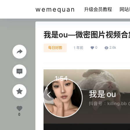
wemequan
升级会员教程
网站
我是ou—微密图片视频
0
2.6k
每日好图
1 年前
0