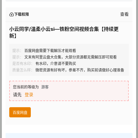
查看
下载权限
小云同学/温柔小云si—铁粉空间视频合集【持续更
新】
提示：
百度网盘需要下载解压才能观看
提示：
文末有阿里云盘大合集，大部分资源都无需解压即可观看
是否有水印：
有水印，介意请不要购买
质量怎么样：
微密资源有好有坏，参差不齐，购买前请做好心理准备
您当前的等级为
游客
请先
登录
百度网盘