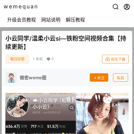
wemequan
升级会员教程
网站说明
解压教程
小云同学/温柔小云si—铁粉空间视频合集【持
续更新】
0
每日好图
1 年前
前往下载
微密weme圈
关注
私信