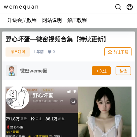
wemequan
升级会员教程
网站说明
解压教程
野心坏蛋—微密视频合集【持续更新】
0
每日好图
1 年前
前往下载
微密weme圈
关注
私信