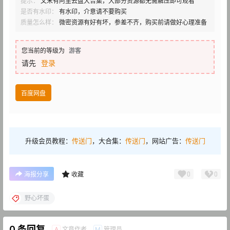
提示：
文末有阿里云盘大合集，大部分资源都无需解压即可观看
是否有水印：
有水印，介意请不要购买
质量怎么样：
微密资源有好有坏，参差不齐，购买前请做好心理准备
您当前的等级为
游客
请先
登录
百度网盘
升级会员教程：
传送门
，大合集：
传送门
，网站广告：
传送门
0
0
海报分享
收藏
野心坏蛋
0 条回复
文章作者
管理员
A
M