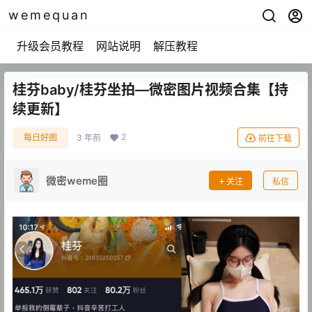
wemequan
升级会员教程
网站说明
解压教程
桂芬baby/桂芬坐拍—微密图片视频合集【持
续更新】
2
每日好图
3 年前
前往下载
微密weme圈
关注
私信