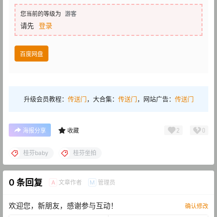
您当前的等级为
游客
请先
登录
百度网盘
升级会员教程：
传送门
，大合集：
传送门
，网站广告：
传送门
2
0
海报分享
收藏
桂芬baby
桂芬坐拍
0 条回复
文章作者
管理员
A
M
欢迎您，新朋友，感谢参与互动！
确认修改