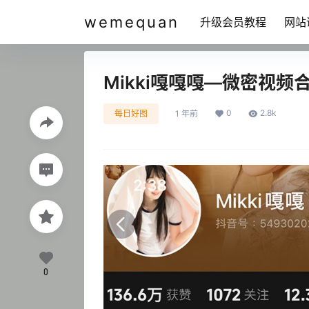
wemequan
升级会员教程
网站
Mikki嘎嘎嘎—微密视
0
2.8k
每日好图
1 年前
0