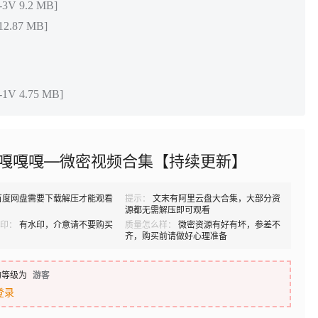
V 9.2 MB]
2.87 MB]
V 4.75 MB]
ki嘎嘎嘎—微密视频合集【持续更新】
百度网盘需要下载解压才能观看
提示：
文末有阿里云盘大合集，大部分资
源都无需解压即可观看
印：
有水印，介意请不要购买
质量怎么样：
微密资源有好有坏，参差不
齐，购买前请做好心理准备
的等级为
游客
登录