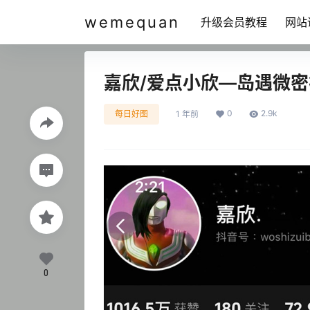
wemequan
升级会员教程
网站
嘉欣/爱点小欣—岛遇微
0
2.9k
每日好图
1 年前
0