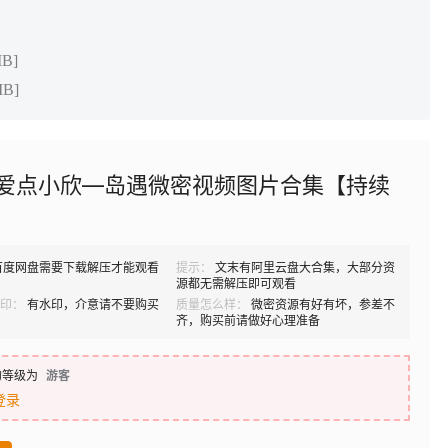
B]
MB]
/爱点小欣—岛遇微密视频图片合集【持续
】
百度网盘需要下载解压才能观看
提示：
文末有阿里云盘大合集，大部分资
源都无需解压即可观看
印：
有水印，介意请不要购买
质量怎么样：
微密资源有好有坏，参差不
齐，购买前请做好心理准备
的等级为
游客
登录