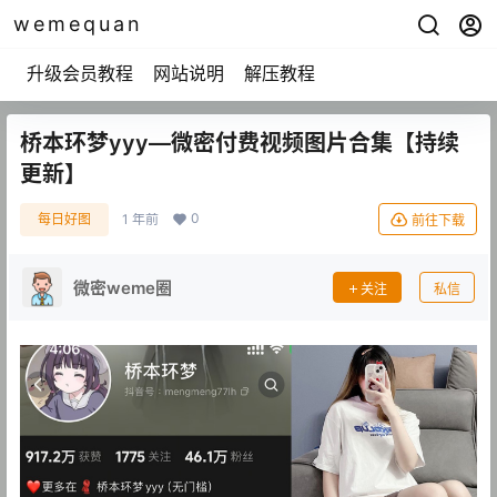
wemequan
升级会员教程
网站说明
解压教程
桥本环梦yyy—微密付费视频图片合集【持续
更新】
0
每日好图
1 年前
前往下载
微密weme圈
关注
私信