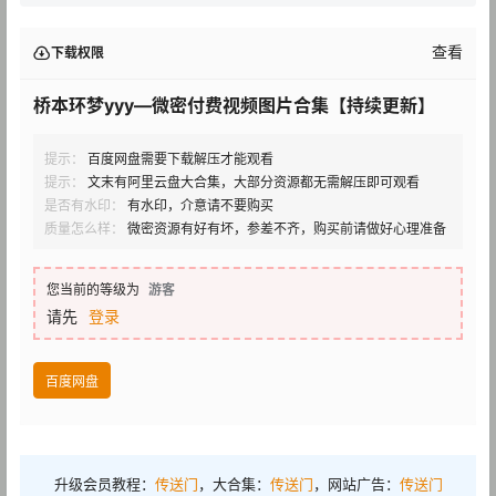
查看
下载权限
桥本环梦yyy—微密付费视频图片合集【持续更新】
提示：
百度网盘需要下载解压才能观看
提示：
文末有阿里云盘大合集，大部分资源都无需解压即可观看
是否有水印：
有水印，介意请不要购买
质量怎么样：
微密资源有好有坏，参差不齐，购买前请做好心理准备
您当前的等级为
游客
请先
登录
百度网盘
升级会员教程：
传送门
，大合集：
传送门
，网站广告：
传送门