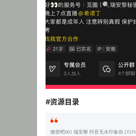
#资源目录
微密吧001 瑞安黎 抖音无水印备份 [353V 1