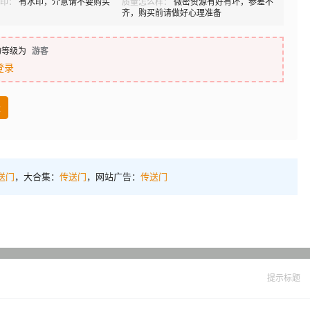
印：
有水印，介意请不要购买
质量怎么样：
微密资源有好有坏，参差不
齐，购买前请做好心理准备
的等级为
游客
登录
盘
送门
，大合集：
传送门
，网站广告：
传送门
提示标题