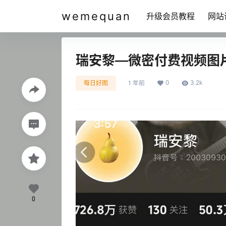
wemequan
升级会员教程
网站
瑞安黎—微密付费视频图
0
3.2k
每日好图
1 年前
0