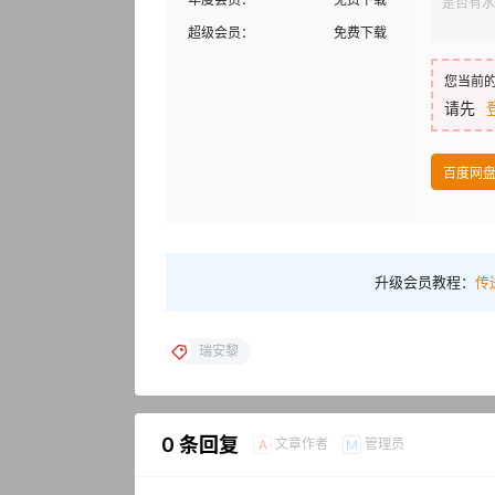
是否有水
超级会员：
免费下载
您当前
请先
百度网
升级会员教程：
传
瑞安黎
0 条回复
文章作者
管理员
A
M