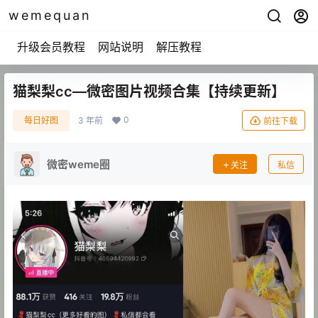
wemequan
升级会员教程
网站说明
解压教程
猫梨梨cc—微密图片视频合集【持续更新】
0
每日好图
3 年前
前往下载
微密weme圈
关注
私信