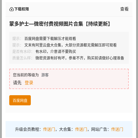
查看
下载权限
蒙多护士—微密付费视频图片合集【持续更新】
提示：
百度网盘需要下载解压才能观看
提示：
文末有阿里云盘大合集，大部分资源都无需解压即可观看
是否有水印：
有水印，介意请不要购买
质量怎么样：
微密资源有好有坏，参差不齐，购买前请做好心理准备
您当前的等级为
游客
请先
登录
百度网盘
升级会员教程：
传送门
，大合集：
传送门
，网站广告：
传送门