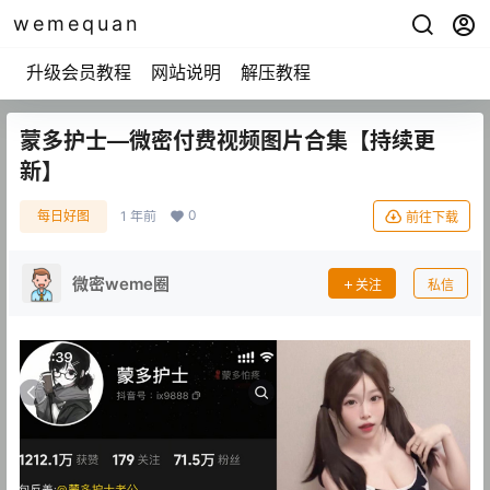
wemequan
升级会员教程
网站说明
解压教程
蒙多护士—微密付费视频图片合集【持续更
新】
0
每日好图
1 年前
前往下载
微密weme圈
关注
私信