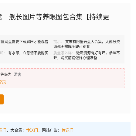
意—舰长图片等养眼图包合集【持续更
百度网盘需要下载解压才能观看
提示：
文末有阿里云盘大合集，大部分资
源都无需解压即可观看
印：
有水印，介意请不要购买
质量怎么样：
微密资源有好有坏，参差不
齐，购买前请做好心理准备
的等级为
游客
登录
盘
送门
，大合集：
传送门
，网站广告：
传送门