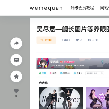
wemequan
升级会员教程
网站
吴尽意—舰长图片等养眼
0
3.2k
每日好图
1 年前
0