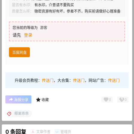
是否有水印：
有水印，介意请不要购买
质量怎么样：
微密资源有好有坏，参差不齐，购买前请做好心理准备
您当前的等级为
游客
请先
登录
百度网盘
升级会员教程：
传送门
，大合集：
传送门
，网站广告：
传送门
0
0
海报分享
收藏
椰果乖乖
0 条回复
文章作者
管理员
A
M