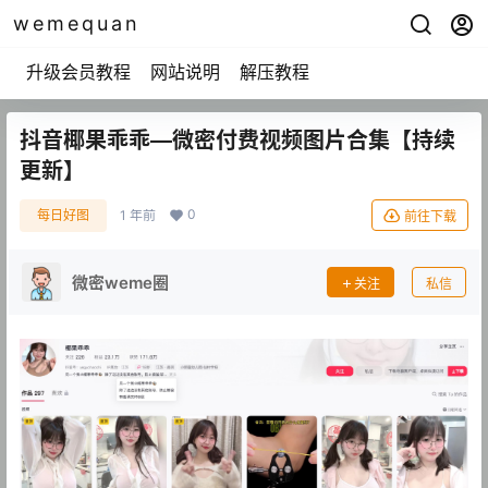
wemequan
升级会员教程
网站说明
解压教程
抖音椰果乖乖—微密付费视频图片合集【持续
更新】
0
每日好图
1 年前
前往下载
微密weme圈
关注
私信