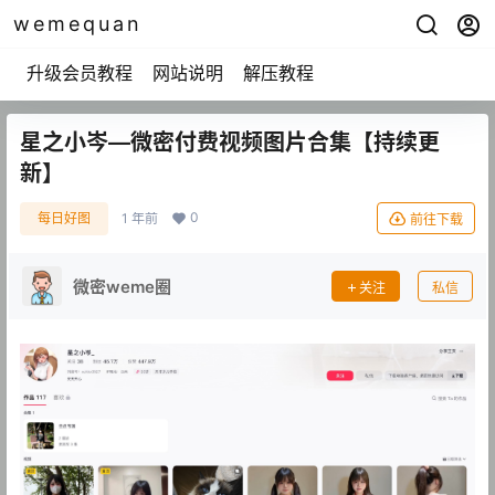
wemequan
升级会员教程
网站说明
解压教程
星之小岑—微密付费视频图片合集【持续更
新】
0
每日好图
1 年前
前往下载
微密weme圈
关注
私信