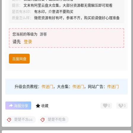
提示：
文末有阿里云盘大合集，大部分资源都无需解压即可观看
是否有水印：
有水印，介意请不要购买
质量怎么样：
微密资源有好有坏，参差不齐，购买前请做好心理准备
您当前的等级为
游客
请先
登录
百度网盘
升级会员教程：
传送门
，大合集：
传送门
，网站广告：
传送门
0
0
海报分享
收藏
楚楚不冻cc
楚楚不吃鱼