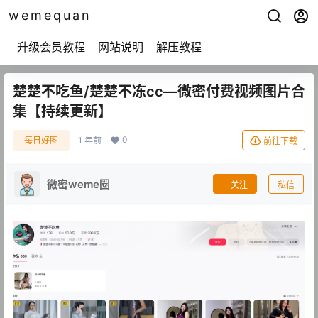
wemequan
升级会员教程
网站说明
解压教程
楚楚不吃鱼/楚楚不冻cc—微密付费视频图片合
集【持续更新】
0
每日好图
1 年前
前往下载
微密weme圈
关注
私信