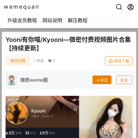
wemequan
升级会员教程
网站说明
解压教程
Yooni有你喵/Kyooni—微密付费视频图片合集
【持续更新】
0
每日好图
1 年前
前往下载
微密weme圈
关注
私信