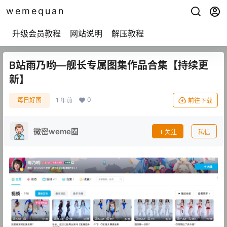
wemequan
升级会员教程
网站说明
解压教程
B站雨乃哟—舰长专属图集作品合集【持续更
新】
0
每日好图
1 年前
前往下载
微密weme圈
关注
私信