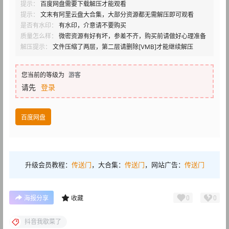
提示：
百度网盘需要下载解压才能观看
提示：
文末有阿里云盘大合集，大部分资源都无需解压即可观看
是否有水印：
有水印，介意请不要购买
质量怎么样：
微密资源有好有坏，参差不齐，购买前请做好心理准备
解压提示：
文件压缩了两层，第二层请删除[VMB]才能继续解压
您当前的等级为
游客
请先
登录
百度网盘
升级会员教程：
传送门
，大合集：
传送门
，网站广告：
传送门
0
0
海报分享
收藏
抖音我歇菜了