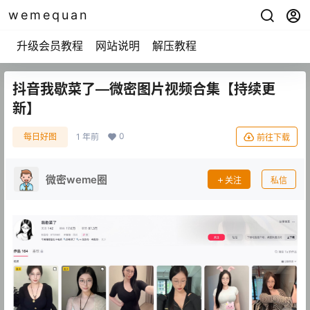
wemequan
升级会员教程
网站说明
解压教程
抖音我歇菜了—微密图片视频合集【持续更
新】
0
每日好图
1 年前
前往下载
微密weme圈
关注
私信