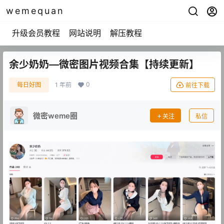
wemequan
升级会员教程
网站说明
解压教程
余少奶奶—微密图片视频合集【持续更新】
0
每日好图
1 年前
前往下载
微密weme圈
关注
私信