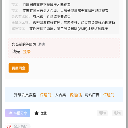
提示：
百度网盘需要下载解压才能观看
提示：
文末有阿里云盘大合集，大部分资源都无需解压即可观看
是否有水印：
有水印，介意请不要购买
质量怎么样：
微密资源有好有坏，参差不齐，购买前请做好心理准备
解压提示：
文件压缩了两层，第二层请删除[VMB]才能继续解压
您当前的等级为
游客
请先
登录
百度网盘
升级会员教程：
传送门
，大合集：
传送门
，网站广告：
传送门
0
0
海报分享
收藏
余少奶奶