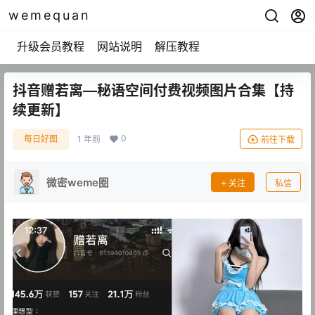
wemequan
升级会员教程
网站说明
解压教程
抖音赠若离—秘语空间付费视频图片合集【持
续更新】
0
每日好图
1 年前
前往下载
微密weme圈
关注
私信