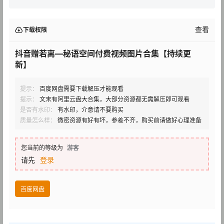
查看
下载权限
抖音赠若离—秘语空间付费视频图片合集【持续更
新】
提示：
百度网盘需要下载解压才能观看
提示：
文末有阿里云盘大合集，大部分资源都无需解压即可观看
是否有水印：
有水印，介意请不要购买
质量怎么样：
微密资源有好有坏，参差不齐，购买前请做好心理准备
您当前的等级为
游客
请先
登录
百度网盘