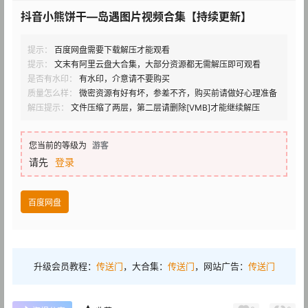
抖音小熊饼干—岛遇图片视频合集【持续更新】
提示：
百度网盘需要下载解压才能观看
提示：
文末有阿里云盘大合集，大部分资源都无需解压即可观看
是否有水印：
有水印，介意请不要购买
质量怎么样：
微密资源有好有坏，参差不齐，购买前请做好心理准备
解压提示：
文件压缩了两层，第二层请删除[VMB]才能继续解压
您当前的等级为
游客
请先
登录
百度网盘
升级会员教程：
传送门
，大合集：
传送门
，网站广告：
传送门