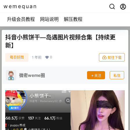
wemequan
升级会员教程
网站说明
解压教程
抖音小熊饼干—岛遇图片视频合集【持续更
新】
0
每日好图
1 年前
前往下载
微密weme圈
关注
私信