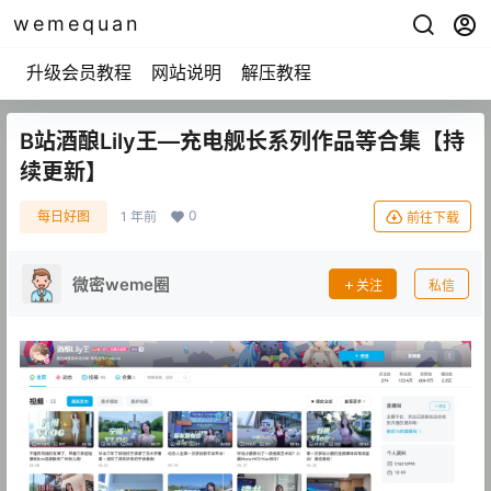
wemequan
升级会员教程
网站说明
解压教程
B站酒酿Lily王—充电舰长系列作品等合集【持
续更新】
0
每日好图
1 年前
前往下载
微密weme圈
关注
私信