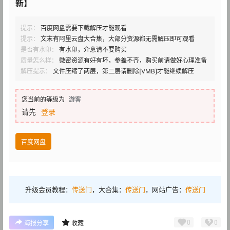
新】
提示：
百度网盘需要下载解压才能观看
提示：
文末有阿里云盘大合集，大部分资源都无需解压即可观看
是否有水印：
有水印，介意请不要购买
质量怎么样：
微密资源有好有坏，参差不齐，购买前请做好心理准备
解压提示：
文件压缩了两层，第二层请删除[VMB]才能继续解压
您当前的等级为
游客
请先
登录
百度网盘
升级会员教程：
传送门
，大合集：
传送门
，网站广告：
传送门
0
0
海报分享
收藏