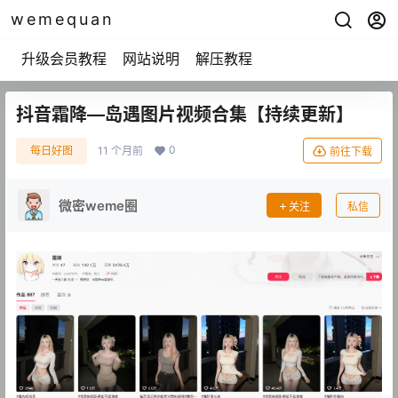
wemequan
升级会员教程
网站说明
解压教程
抖音霜降—岛遇图片视频合集【持续更新】
0
每日好图
11 个月前
前往下载
微密weme圈
关注
私信