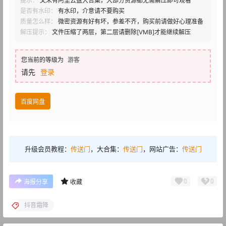
提示：
文末有阿里云盘大合集，大部分资源都无需解压即可观看
是否有水印：
有水印，介意请不要购买
质量怎么样：
微密资源有好有坏，参差不齐，购买前请做好心理准备
解压提示：
文件压缩了两层，第二层请删除[VMB]才能继续解压
您当前的等级为
游客
请先
登录
百度网盘
升级会员教程：
传送门
，大合集：
传送门
，网站广告：
传送门
0
0
海报分享
收藏
抖音霜降