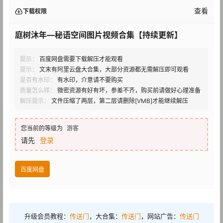
查看
下载权限
庭树沐年—秘语空间图片视频合集【持续更新】
提示：
百度网盘需要下载解压才能观看
提示：
文末有阿里云盘大合集，大部分资源都无需解压即可观看
是否有水印：
有水印，介意请不要购买
质量怎么样：
微密资源有好有坏，参差不齐，购买前请做好心理准备
解压提示：
文件压缩了两层，第二层请删除[VMB]才能继续解压
您当前的等级为
游客
请先
登录
百度网盘
升级会员教程：
传送门
，大合集：
传送门
，网站广告：
传送门