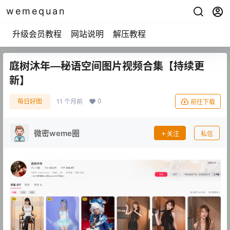
wemequan
升级会员教程
网站说明
解压教程
庭树沐年—秘语空间图片视频合集【持续更
新】
0
每日好图
11 个月前
前往下载
微密weme圈
关注
私信