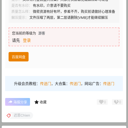
是否有水印：
有水印，介意请不要购买
质量怎么样：
微密资源有好有坏，参差不齐，购买前请做好心理准备
解压提示：
文件压缩了两层，第二层请删除[VMB]才能继续解压
您当前的等级为
游客
请先
登录
百度网盘
升级会员教程：
传送门
，大合集：
传送门
，网站广告：
传送门
0
0
海报分享
收藏
迟恩Chien