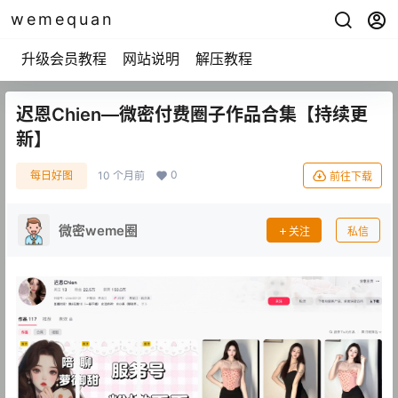
wemequan
升级会员教程
网站说明
解压教程
迟恩Chien—微密付费圈子作品合集【持续更
新】
0
每日好图
10 个月前
前往下载
微密weme圈
关注
私信