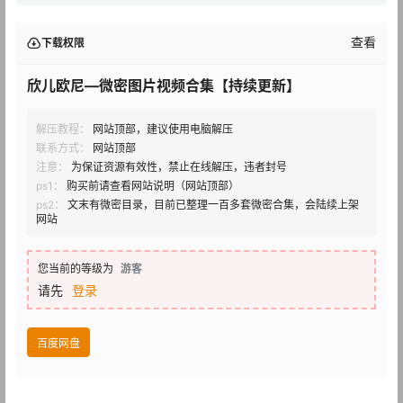
查看
下载权限
欣儿欧尼—微密图片视频合集【持续更新】
解压教程：
网站顶部，建议使用电脑解压
联系方式：
网站顶部
注意：
为保证资源有效性，禁止在线解压，违者封号
ps1：
购买前请查看网站说明（网站顶部）
ps2：
文末有微密目录，目前已整理一百多套微密合集，会陆续上架
网站
您当前的等级为
游客
请先
登录
百度网盘