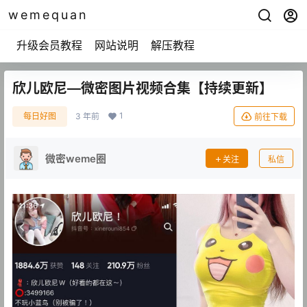
wemequan
升级会员教程
网站说明
解压教程
欣儿欧尼—微密图片视频合集【持续更新】
1
每日好图
3 年前
前往下载
微密weme圈
关注
私信