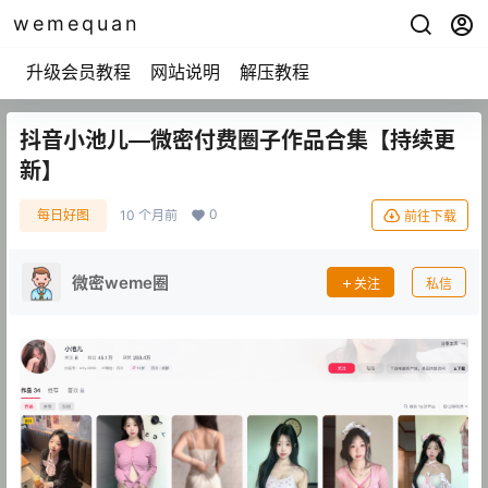
wemequan
升级会员教程
网站说明
解压教程
抖音小池儿—微密付费圈子作品合集【持续更
新】
0
每日好图
10 个月前
前往下载
微密weme圈
关注
私信