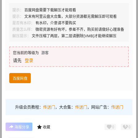
提示：
百度网盘需要下载解压才能观看
提示：
文末有阿里云盘大合集，大部分资源都无需解压即可观看
是否有水印：
有水印，介意请不要购买
质量怎么样：
微密资源有好有坏，参差不齐，购买前请做好心理准备
解压提示：
文件压缩了两层，第二层请删除[VMB]才能继续解压
您当前的等级为
游客
请先
登录
百度网盘
升级会员教程：
传送门
，大合集：
传送门
，网站广告：
传送门
0
0
海报分享
收藏