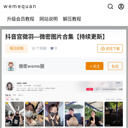
wemequan
升级会员教程
网站说明
解压教程
抖音宫徵羽—微密图片合集【持续更新】
0
每日好图
10 个月前
前往下载
微密weme圈
关注
私信