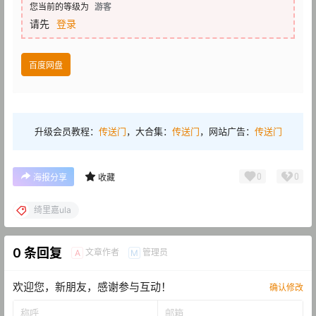
您当前的等级为
游客
请先
登录
百度网盘
升级会员教程：
传送门
，大合集：
传送门
，网站广告：
传送门
0
0
海报分享
收藏
绮里嘉ula
0 条回复
文章作者
管理员
A
M
欢迎您，新朋友，感谢参与互动！
确认修改