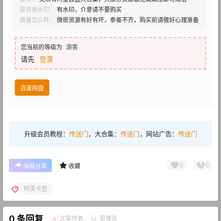
是否有水印：
有水印，介意请不要购买
质量怎么样：
微密资源有好有坏，参差不齐，购买前请做好心理准备
您当前的等级为
游客
请先
登录
百度网盘
升级会员教程：
传送门
，大合集：
传送门
，网站广告：
传送门
0
0
海报分享
收藏
阿芙卡豆
0 条回复
文章作者
管理员
A
M