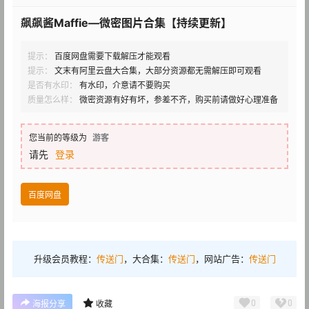
飙飙酱Maffie—微密图片合集【持续更新】
提示：
百度网盘需要下载解压才能观看
提示：
文末有阿里云盘大合集，大部分资源都无需解压即可观看
是否有水印：
有水印，介意请不要购买
质量怎么样：
微密资源有好有坏，参差不齐，购买前请做好心理准备
您当前的等级为
游客
请先
登录
百度网盘
升级会员教程：
传送门
，大合集：
传送门
，网站广告：
传送门
0
0
海报分享
收藏