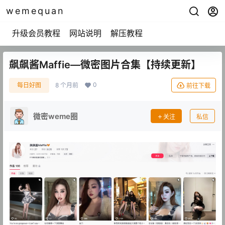
wemequan
升级会员教程
网站说明
解压教程
飙飙酱Maffie—微密图片合集【持续更新】
0
每日好图
8 个月前
前往下载
微密weme圈
关注
私信