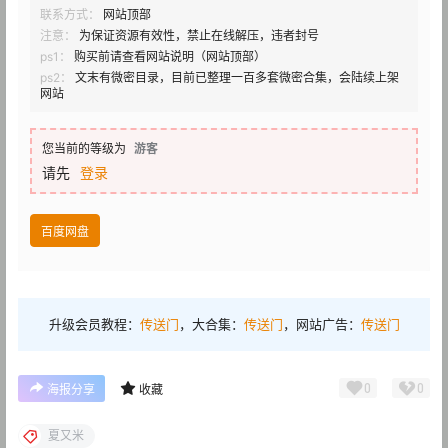
联系方式：
网站顶部
注意：
为保证资源有效性，禁止在线解压，违者封号
ps1：
购买前请查看网站说明（网站顶部）
ps2：
文末有微密目录，目前已整理一百多套微密合集，会陆续上架
网站
您当前的等级为
游客
请先
登录
百度网盘
升级会员教程：
传送门
，大合集：
传送门
，网站广告：
传送门
0
0
海报分享
收藏
夏又米