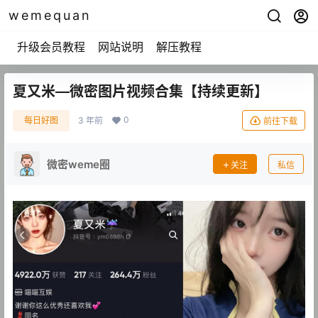
wemequan
升级会员教程
网站说明
解压教程
夏又米—微密图片视频合集【持续更新】
0
每日好图
3 年前
前往下载
微密weme圈
关注
私信