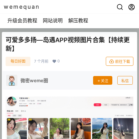
wemequan
升级会员教程
网站说明
解压教程
可爱多多扬—岛遇APP视频图片合集【持续更
新】
0
每日好图
7 个月前
前往下载
微密weme圈
关注
私信