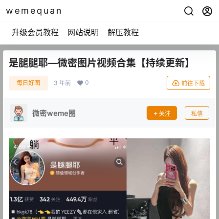
wemequan
升级会员教程
网站说明
解压教程
是腿腿耶—微密图片视频合集【持续更新】
0
每日好图
3 年前
前往下载
微密weme圈
关注
私信