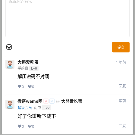
提交
大熊爱吃蜜
1 年前
学前班
Lv0
解压密码不对啊
回复
0
0
微密weme圈
大熊爱吃蜜
1 年前
@
A
M
超级会员
初中
Lv2
好了你重新下载下
回复
0
0