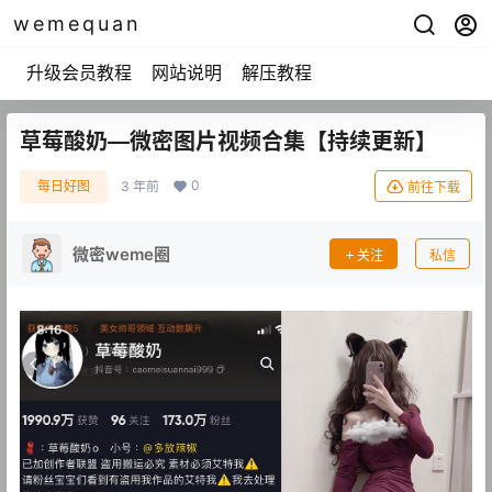
wemequan
升级会员教程
网站说明
解压教程
草莓酸奶—微密图片视频合集【持续更新】
0
每日好图
3 年前
前往下载
微密weme圈
关注
私信