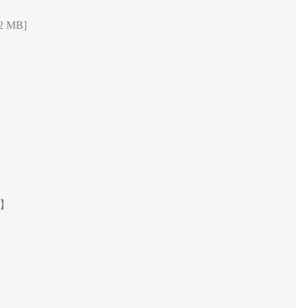
 MB]
】
V】
】