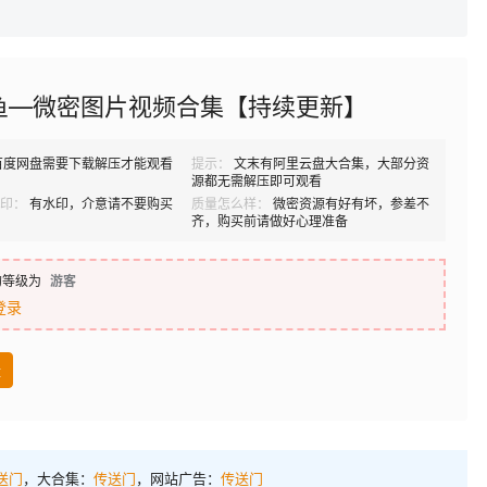
鱼—微密图片视频合集【持续更新】
百度网盘需要下载解压才能观看
提示：
文末有阿里云盘大合集，大部分资
源都无需解压即可观看
印：
有水印，介意请不要购买
质量怎么样：
微密资源有好有坏，参差不
齐，购买前请做好心理准备
的等级为
游客
登录
盘
送门
，大合集：
传送门
，网站广告：
传送门