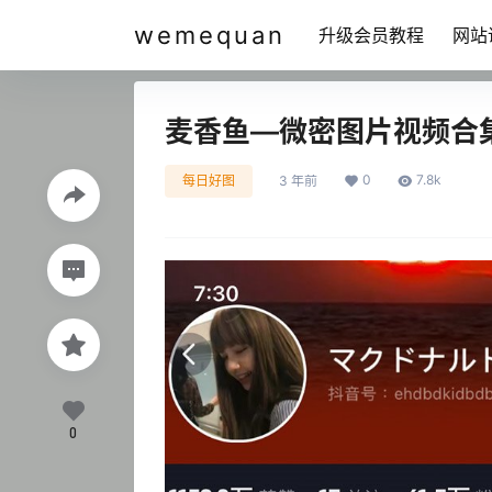
wemequan
升级会员教程
网站
麦香鱼—微密图片视频合
0
7.8k
每日好图
3 年前
0