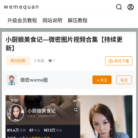
wemequan
升级会员教程
网站说明
解压教程
小厨娘美食记—微密图片视频合集【持续更
新】
1
每日好图
2 年前
前往下载
微密weme圈
关注
私信