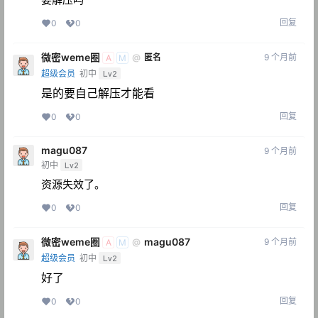
回复
0
0
微密weme圈
9 个月前
@
匿名
A
M
超级会员
初中
Lv2
是的要自己解压才能看
回复
0
0
magu087
9 个月前
初中
Lv2
资源失效了。
回复
0
0
微密weme圈
magu087
9 个月前
@
A
M
超级会员
初中
Lv2
好了
回复
0
0