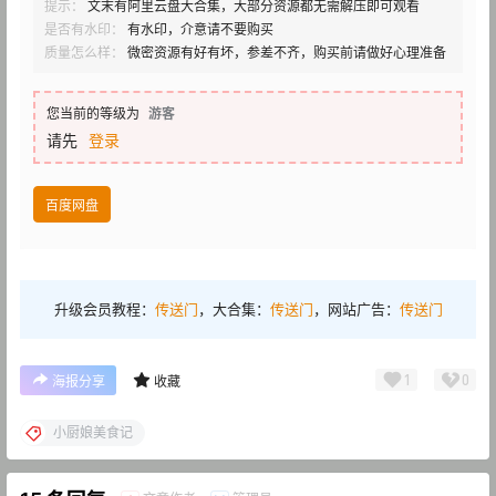
提示：
文末有阿里云盘大合集，大部分资源都无需解压即可观看
是否有水印：
有水印，介意请不要购买
质量怎么样：
微密资源有好有坏，参差不齐，购买前请做好心理准备
您当前的等级为
游客
请先
登录
百度网盘
升级会员教程：
传送门
，大合集：
传送门
，网站广告：
传送门
1
0
海报分享
收藏
小厨娘美食记