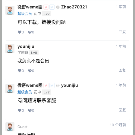
微密weme圈
Zhao270321
1 年前
@
A
M
超级会员
初中
Lv2
可以下载，链接没问题
回复
0
0
younijiu
1 年前
学前班
Lv0
我怎么不是会员
回复
0
0
微密weme圈
younijiu
1 年前
@
A
M
超级会员
初中
Lv2
有问题请联系客服
回复
0
0
10 个月前
Guest
要解压吗