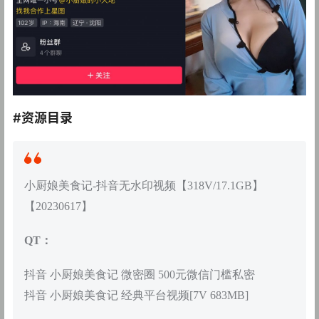
#资源目录
小厨娘美食记-抖音无水印视频【318V/17.1GB】
【20230617】
QT：
抖音 小厨娘美食记 微密圈 500元微信门槛私密
抖音 小厨娘美食记 经典平台视频[7V 683MB]