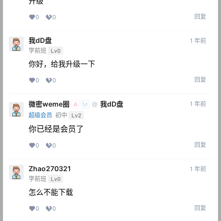
升级
回复
0
0
我dD盘
1 年前
学前班
Lv0
你好，给我升级一下
回复
0
0
微密weme圈
我dD盘
1 年前
@
A
M
超级会员
初中
Lv2
你已经是会员了
回复
0
0
Zhao270321
1 年前
学前班
Lv0
怎么不能下载
回复
0
0