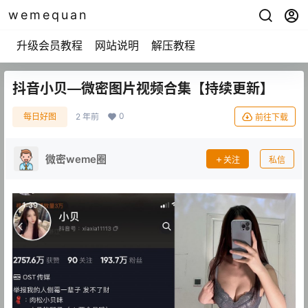
wemequan
升级会员教程
网站说明
解压教程
抖音小贝—微密图片视频合集【持续更新】
0
每日好图
2 年前
前往下载
微密weme圈
关注
私信