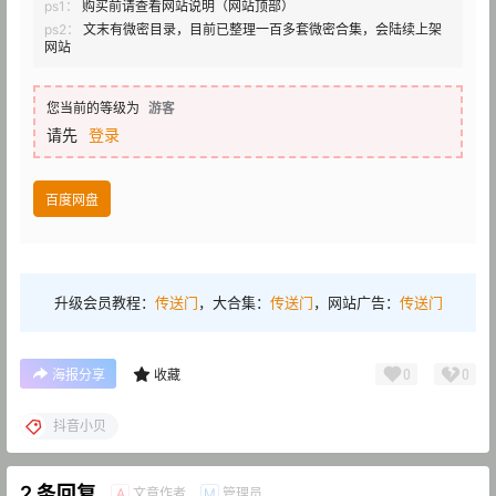
ps1：
购买前请查看网站说明（网站顶部）
ps2：
文末有微密目录，目前已整理一百多套微密合集，会陆续上架
网站
您当前的等级为
游客
请先
登录
百度网盘
升级会员教程：
传送门
，大合集：
传送门
，网站广告：
传送门
0
0
海报分享
收藏
抖音小贝
2 条回复
文章作者
管理员
A
M