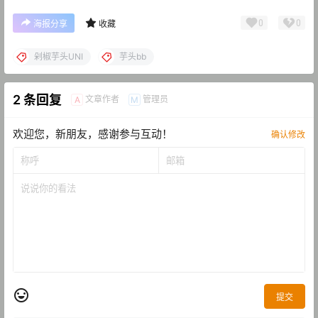
0
0
海报分享
收藏
剁椒芋头UNI
芋头bb
2 条回复
文章作者
管理员
A
M
欢迎您，新朋友，感谢参与互动！
确认修改
提交