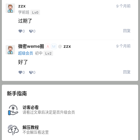
zzx
9 个月前
学前班
Lv0
过期了
回复
0
0
微密weme圈
zzx
9 个月前
@
A
M
超级会员
初中
Lv2
好了
回复
0
0
新手指南
访客必看
请看过文章后决定是否升级会员
解压教程
不会解压看这里