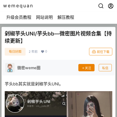
wemequan
升级会员教程
网站说明
解压教程
剁椒芋头UNI/芋头bb—微密图片视频合集【持
续更新】
0
每日好图
2 年前
前往下载
微密weme圈
关注
私信
芋头bb其实就是剁椒芋头UNI。