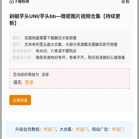
查看
下载权限
剁椒芋头UNI/芋头bb—微密图片视频合集【持续更
新】
提示：
百度网盘需要下载解压才能观看
提示：
文末有阿里云盘大合集，大部分资源都无需解压即可观看
是否有水印：
有水印，介意请不要购买
质量怎么样：
微密资源有好有坏，参差不齐，购买前请做好心理准备
您当前的等级为
游客
请先
登录
百度网盘
升级会员教程：
传送门
，大合集：
传送门
，网站广告：
传送门