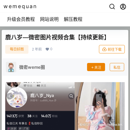
wemequan
升级会员教程
网站说明
解压教程
鹿八岁—微密图片视频合集【持续更新】
0
每日好图
2 年前
前往下载
微密weme圈
关注
私信