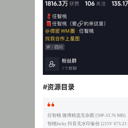
#资源目录
任智桃 微博精选无杂图 [59P-33.76 MB]
智桃lucky 抖音无水印备份 [215V 673.23 