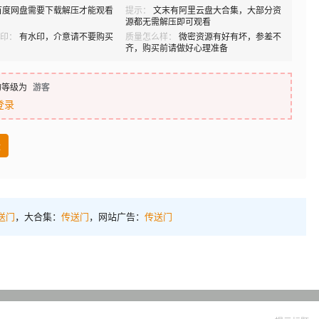
百度网盘需要下载解压才能观看
提示：
文末有阿里云盘大合集，大部分资
源都无需解压即可观看
印：
有水印，介意请不要购买
质量怎么样：
微密资源有好有坏，参差不
齐，购买前请做好心理准备
的等级为
游客
登录
盘
送门
，大合集：
传送门
，网站广告：
传送门