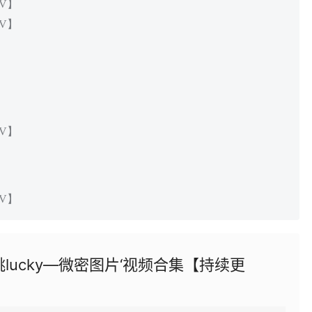
1V】
1V】
3V】
2V】
lucky—微密图片‘视频合集【持续更