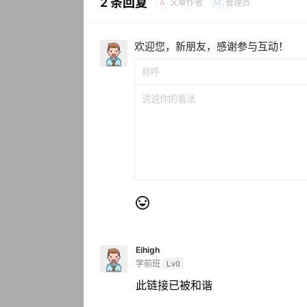
2 条回复
文章作者
管理员
A
M
欢迎您，新朋友，感谢参与互动！
Eihigh
学前班
Lv0
此链接已被和谐