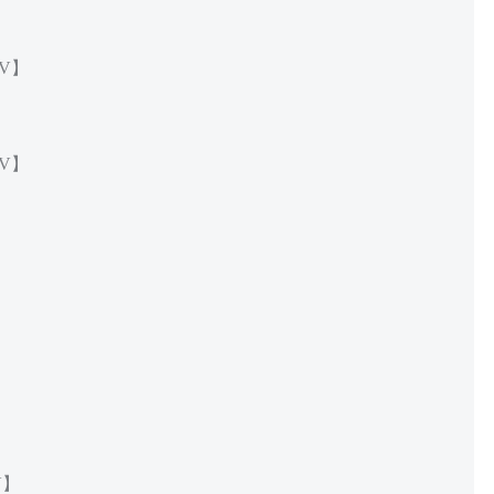
】
8V】
】
】
7V】
】
】
】
】
】
】
】
】
V】