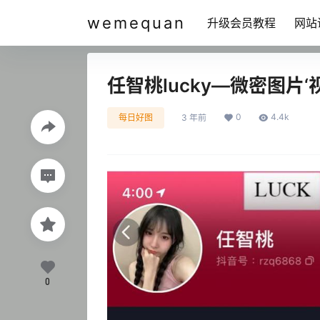
wemequan
升级会员教程
网站
任智桃lucky—微密图片
0
4.4k
每日好图
3 年前
0